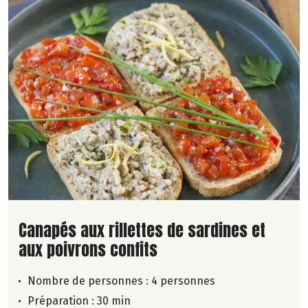
Lire la suite de la recette
Canapés aux rillettes de sardines et
aux poivrons confits
Nombre de personnes :
4 personnes
Préparation : 30 min