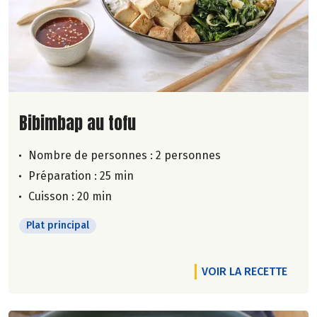
Lire la suite de la recette
Bibimbap au tofu
Nombre de personnes :
2 personnes
Préparation : 25 min
Cuisson : 20 min
Plat principal
VOIR LA RECETTE