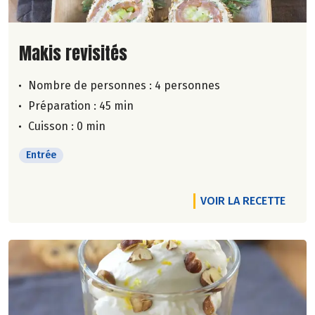
Lire la suite de la recette
Makis revisités
Nombre de personnes :
4 personnes
Préparation : 45 min
Cuisson : 0 min
Entrée
VOIR LA RECETTE