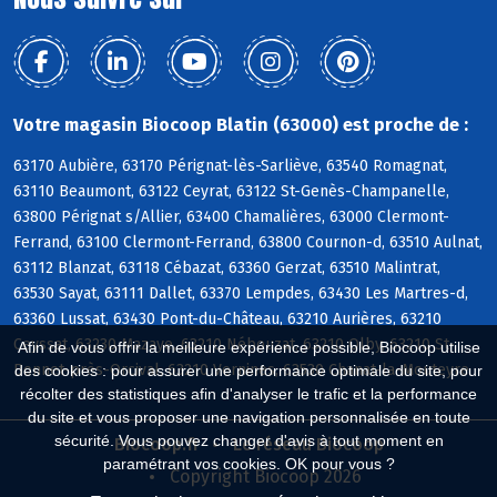
Votre magasin Biocoop Blatin (63000) est proche de :
63170 Aubière, 63170 Pérignat-lès-Sarliève, 63540 Romagnat,
63110 Beaumont, 63122 Ceyrat, 63122 St-Genès-Champanelle,
63800 Pérignat s/Allier, 63400 Chamalières, 63000 Clermont-
Ferrand, 63100 Clermont-Ferrand, 63800 Cournon-d, 63510 Aulnat,
63112 Blanzat, 63118 Cébazat, 63360 Gerzat, 63510 Malintrat,
63530 Sayat, 63111 Dallet, 63370 Lempdes, 63430 Les Martres-d,
63360 Lussat, 63430 Pont-du-Château, 63210 Aurières, 63210
Ceyssat, 63230 Mazaye, 63210 Nébouzat, 63210 Olby, 63210 St-
Afin de vous offrir la meilleure expérience possible, Biocoop utilise
Bonnet-près-Orcival, 63210 Vernines, 63530 Chanat-la-Mouteyre
des cookies : pour assurer une performance optimale du site, pour
récolter des statistiques afin d'analyser le trafic et la performance
du site et vous proposer une navigation personnalisée en toute
sécurité. Vous pouvez changer d'avis à tout moment en
Biocoop.fr
Le réseau Biocoop
paramétrant vos cookies. OK pour vous ?
Copyright Biocoop 2026