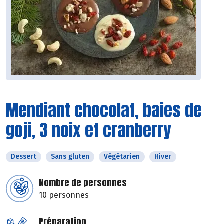
Mendiant chocolat, baies de
goji, 3 noix et cranberry
Dessert
Sans gluten
Végétarien
Hiver
Nombre de personnes
10 personnes
Préparation