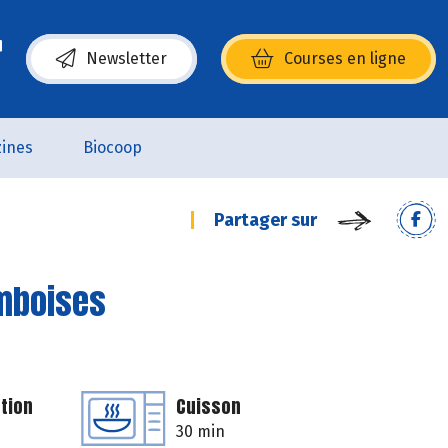
Newsletter
Courses en ligne
(s’ouvre dans une nouvelle fenêtre)
ines
Biocoop
Partager sur
amboises
tion
Cuisson
30 min