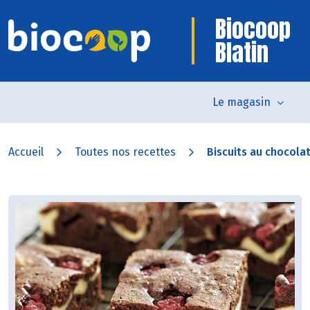
Biocoop
Blatin
Le magasin
Accueil
Toutes nos recettes
Biscuits au chocolat 