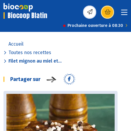
Biocoop Blatin
(s’ouvre dans une nou
Prochaine ouverture à 08:30
Accueil
Toutes nos recettes
Filet mignon au miel et...
Partager sur