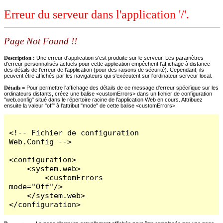
Erreur du serveur dans l'application '/'.
Page Not Found !!
Description :
Une erreur d'application s'est produite sur le serveur. Les paramètres
d'erreur personnalisés actuels pour cette application empêchent l'affichage à distance
des détails de l'erreur de l'application (pour des raisons de sécurité). Cependant, ils
peuvent être affichés par les navigateurs qui s'exécutent sur l'ordinateur serveur local.
Détails =
Pour permettre l'affichage des détails de ce message d'erreur spécifique sur les
ordinateurs distants, créez une balise <customErrors> dans un fichier de configuration
"web.config" situé dans le répertoire racine de l'application Web en cours. Attribuez
ensuite la valeur "off" à l'attribut "mode" de cette balise <customErrors>.
<!-- Fichier de configuration 
Web.Config -->

<configuration>

    <system.web>

        <customErrors 
mode="Off"/>

    </system.web>

</configuration>