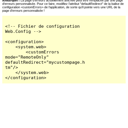
Remarques :
La page d'erreurs actuellement affichée peut être remplacée par une page
d'erreurs personnalisée. Pour ce faire, modifiez l'attribut "defaultRedirect" de la balise de
configuration <customErrors> de l'application, de sorte qu'il pointe vers une URL de la
page d'erreurs personnalisée !
<!-- Fichier de configuration 
Web.Config -->

<configuration>

    <system.web>

        <customErrors 
mode="RemoteOnly" 
defaultRedirect="mycustompage.h
tm"/>

    </system.web>

</configuration>