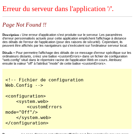
Erreur du serveur dans l'application '/'.
Page Not Found !!
Description :
Une erreur d'application s'est produite sur le serveur. Les paramètres
d'erreur personnalisés actuels pour cette application empêchent l'affichage à distance
des détails de l'erreur de l'application (pour des raisons de sécurité). Cependant, ils
peuvent être affichés par les navigateurs qui s'exécutent sur l'ordinateur serveur local.
Détails =
Pour permettre l'affichage des détails de ce message d'erreur spécifique sur les
ordinateurs distants, créez une balise <customErrors> dans un fichier de configuration
"web.config" situé dans le répertoire racine de l'application Web en cours. Attribuez
ensuite la valeur "off" à l'attribut "mode" de cette balise <customErrors>.
<!-- Fichier de configuration 
Web.Config -->

<configuration>

    <system.web>

        <customErrors 
mode="Off"/>

    </system.web>

</configuration>