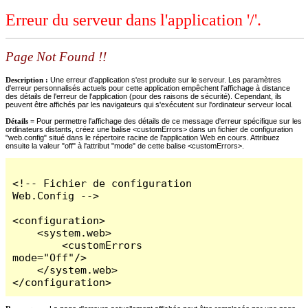
Erreur du serveur dans l'application '/'.
Page Not Found !!
Description :
Une erreur d'application s'est produite sur le serveur. Les paramètres
d'erreur personnalisés actuels pour cette application empêchent l'affichage à distance
des détails de l'erreur de l'application (pour des raisons de sécurité). Cependant, ils
peuvent être affichés par les navigateurs qui s'exécutent sur l'ordinateur serveur local.
Détails =
Pour permettre l'affichage des détails de ce message d'erreur spécifique sur les
ordinateurs distants, créez une balise <customErrors> dans un fichier de configuration
"web.config" situé dans le répertoire racine de l'application Web en cours. Attribuez
ensuite la valeur "off" à l'attribut "mode" de cette balise <customErrors>.
<!-- Fichier de configuration 
Web.Config -->

<configuration>

    <system.web>

        <customErrors 
mode="Off"/>

    </system.web>

</configuration>