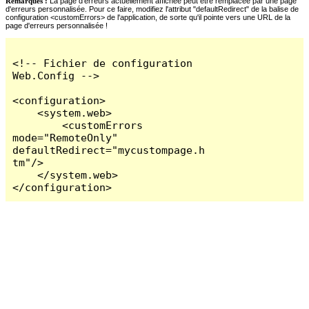
Remarques :
La page d'erreurs actuellement affichée peut être remplacée par une page
d'erreurs personnalisée. Pour ce faire, modifiez l'attribut "defaultRedirect" de la balise de
configuration <customErrors> de l'application, de sorte qu'il pointe vers une URL de la
page d'erreurs personnalisée !
<!-- Fichier de configuration 
Web.Config -->

<configuration>

    <system.web>

        <customErrors 
mode="RemoteOnly" 
defaultRedirect="mycustompage.h
tm"/>

    </system.web>

</configuration>