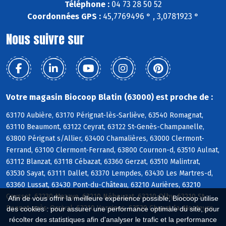
Téléphone :
04 73 28 50 52
Coordonnées GPS :
45,7769496 ° , 3,0781923 °
Nous suivre sur
Votre magasin Biocoop Blatin (63000) est proche de :
63170 Aubière, 63170 Pérignat-lès-Sarliève, 63540 Romagnat,
63110 Beaumont, 63122 Ceyrat, 63122 St-Genès-Champanelle,
63800 Pérignat s/Allier, 63400 Chamalières, 63000 Clermont-
Ferrand, 63100 Clermont-Ferrand, 63800 Cournon-d, 63510 Aulnat,
63112 Blanzat, 63118 Cébazat, 63360 Gerzat, 63510 Malintrat,
63530 Sayat, 63111 Dallet, 63370 Lempdes, 63430 Les Martres-d,
63360 Lussat, 63430 Pont-du-Château, 63210 Aurières, 63210
Ceyssat, 63230 Mazaye, 63210 Nébouzat, 63210 Olby, 63210 St-
Afin de vous offrir la meilleure expérience possible, Biocoop utilise
Bonnet-près-Orcival, 63210 Vernines, 63530 Chanat-la-Mouteyre
des cookies : pour assurer une performance optimale du site, pour
récolter des statistiques afin d'analyser le trafic et la performance