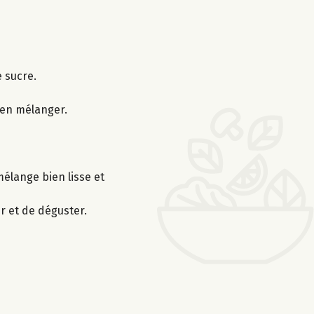
e sucre.
ien mélanger.
élange bien lisse et
r et de déguster.