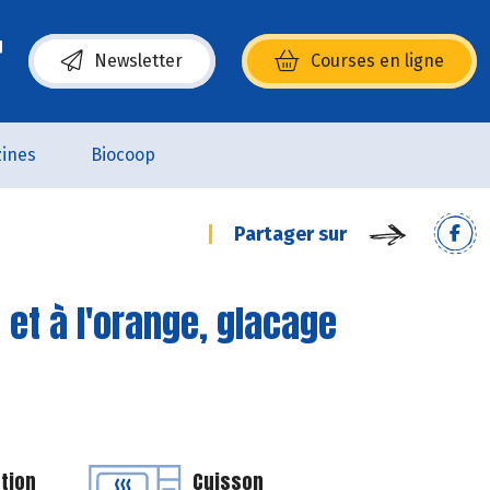
Newsletter
Courses en ligne
(s’ouvre dans une nouvelle fenêtre)
ines
Biocoop
Partager sur
et à l'orange, glacage
tion
Cuisson