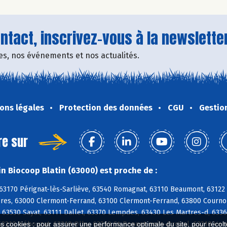
tact, inscrivez-vous à la newsletter
fres, nos événements et nos actualités.
ons légales
Protection des données
CGU
Gestio
re sur
n Biocoop Blatin (63000) est proche de :
63170 Pérignat-lès-Sarliève, 63540 Romagnat, 63110 Beaumont, 63122 
res, 63000 Clermont-Ferrand, 63100 Clermont-Ferrand, 63800 Cournon-
, 63530 Sayat, 63111 Dallet, 63370 Lempdes, 63430 Les Martres-d, 633
63210 Nébouzat, 63210 Olby, 63210 St-Bonnet-près-Orcival, 63210 Ver
es cookies : pour assurer une performance optimale du site, pour récolter