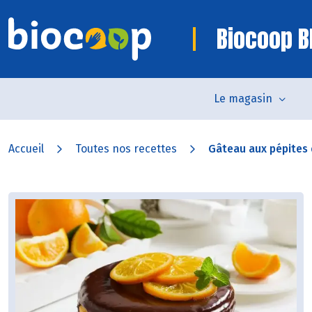
Biocoop B
Le magasin
Accueil
Toutes nos recettes
Gâteau aux pépites 