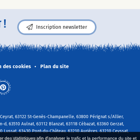
 !
Inscription newsletter
n des cookies
Plan du site
Ceyrat, 63122 St-Genès-Champanelle, 63800 Pérignat s/Allier,
d, 63510 Aulnat, 63112 Blanzat, 63118 Cébazat, 63360 Gerzat,
60 Lussat, 63430 Pont-du-Château, 63210 Aurières, 63210 Ceyssat,
nines, 63530 Chanat-la-Mouteyre
 des statistiques afin d'analyser le trafic et la performance du site et