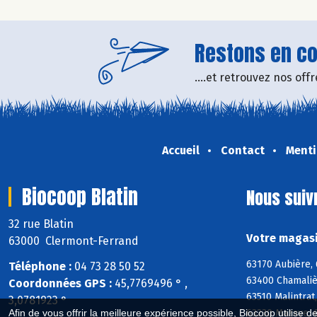
Restons en con
....et retrouvez nos of
Accueil
Contact
Menti
Biocoop Blatin
Nous suiv
32 rue Blatin
Votre magasi
63000 Clermont-Ferrand
63170 Aubière, 
Téléphone :
04 73 28 50 52
63400 Chamaliè
Coordonnées GPS :
45,7769496 ° ,
63510 Malintrat
3,0781923 °
63230 Mazaye, 
Afin de vous offrir la meilleure expérience possible, Biocoop utilise d