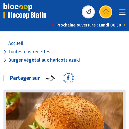
Biocoop Blatin
(s’ouvre dans une nou
Prochaine ouverture : Lundi 08:30
Accueil
Toutes nos recettes
Burger végétal aux haricots azuki
Partager sur