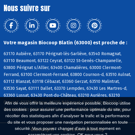
Nous suivre sur
Votre magasin Biocoop Blatin (63000) est proche de :
63170 Aubière, 63170 Pérignat-lès-Sarliève, 63540 Romagnat,
63110 Beaumont, 63122 Ceyrat, 63122 St-Genès-Champanelle,
63800 Pérignat s/Allier, 63400 Chamalières, 63000 Clermont-
Ferrand, 63100 Clermont-Ferrand, 63800 Cournon-d, 63510 Aulnat,
63112 Blanzat, 63118 Cébazat, 63360 Gerzat, 63510 Malintrat,
63530 Sayat, 63111 Dallet, 63370 Lempdes, 63430 Les Martres-d,
63360 Lussat, 63430 Pont-du-Château, 63210 Aurières, 63210
Ceyssat, 63230 Mazaye, 63210 Nébouzat, 63210 Olby, 63210 St-
Afin de vous offrir la meilleure expérience possible, Biocoop utilise
Bonnet-près-Orcival, 63210 Vernines, 63530 Chanat-la-Mouteyre
des cookies : pour assurer une performance optimale du site, pour
récolter des statistiques afin d'analyser le trafic et la performance
du site et vous proposer une navigation personnalisée en toute
sécurité. Vous pouvez changer d'avis à tout moment en
Biocoop.fr
Le réseau Biocoop
paramétrant vos cookies. OK pour vous ?