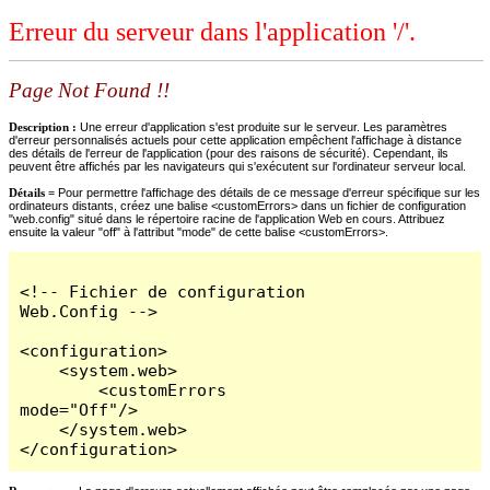
Erreur du serveur dans l'application '/'.
Page Not Found !!
Description :
Une erreur d'application s'est produite sur le serveur. Les paramètres
d'erreur personnalisés actuels pour cette application empêchent l'affichage à distance
des détails de l'erreur de l'application (pour des raisons de sécurité). Cependant, ils
peuvent être affichés par les navigateurs qui s'exécutent sur l'ordinateur serveur local.
Détails =
Pour permettre l'affichage des détails de ce message d'erreur spécifique sur les
ordinateurs distants, créez une balise <customErrors> dans un fichier de configuration
"web.config" situé dans le répertoire racine de l'application Web en cours. Attribuez
ensuite la valeur "off" à l'attribut "mode" de cette balise <customErrors>.
<!-- Fichier de configuration 
Web.Config -->

<configuration>

    <system.web>

        <customErrors 
mode="Off"/>

    </system.web>

</configuration>