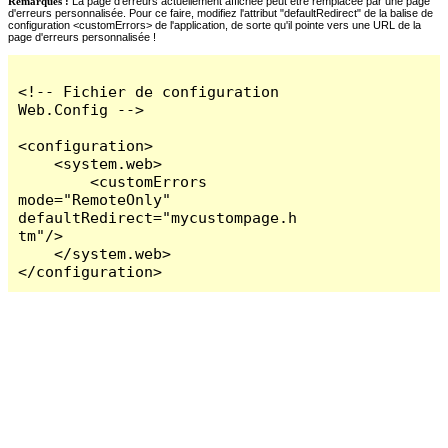
Remarques :
La page d'erreurs actuellement affichée peut être remplacée par une page
d'erreurs personnalisée. Pour ce faire, modifiez l'attribut "defaultRedirect" de la balise de
configuration <customErrors> de l'application, de sorte qu'il pointe vers une URL de la
page d'erreurs personnalisée !
<!-- Fichier de configuration 
Web.Config -->

<configuration>

    <system.web>

        <customErrors 
mode="RemoteOnly" 
defaultRedirect="mycustompage.h
tm"/>

    </system.web>

</configuration>