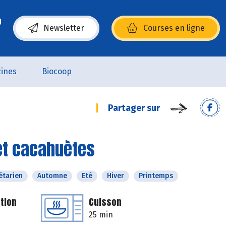
Newsletter
Courses en ligne
(s’ouvre dans une nouvelle fenêtre)
ines
Biocoop
Partager sur
et cacahuètes
étarien
Automne
Eté
Hiver
Printemps
tion
Cuisson
25 min