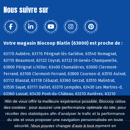
Nous suivre sur
Votre magasin Biocoop Blatin (63000) est proche de :
63170 Aubière, 63170 Pérignat-lès-Sarliève, 63540 Romagnat,
63110 Beaumont, 63122 Ceyrat, 63122 St-Genès-Champanelle,
63800 Pérignat s/Allier, 63400 Chamalières, 63000 Clermont-
Ferrand, 63100 Clermont-Ferrand, 63800 Cournon-d, 63510 Aulnat,
63112 Blanzat, 63118 Cébazat, 63360 Gerzat, 63510 Malintrat,
63530 Sayat, 63111 Dallet, 63370 Lempdes, 63430 Les Martres-d,
63360 Lussat, 63430 Pont-du-Château, 63210 Aurières, 63210
Ceyssat, 63230 Mazaye, 63210 Nébouzat, 63210 Olby, 63210 St-
Afin de vous offrir la meilleure expérience possible, Biocoop utilise
Bonnet-près-Orcival, 63210 Vernines, 63530 Chanat-la-Mouteyre
des cookies : pour assurer une performance optimale du site, pour
récolter des statistiques afin d'analyser le trafic et la performance
du site et vous proposer une navigation personnalisée en toute
sécurité. Vous pouvez changer d'avis à tout moment en
Biocoop.fr
Le réseau Biocoop