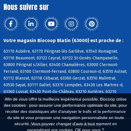
Nous suivre sur
Votre magasin Biocoop Blatin (63000) est proche de :
63170 Aubière, 63170 Pérignat-lès-Sarliève, 63540 Romagnat,
63110 Beaumont, 63122 Ceyrat, 63122 St-Genès-Champanelle,
63800 Pérignat s/Allier, 63400 Chamalières, 63000 Clermont-
Ferrand, 63100 Clermont-Ferrand, 63800 Cournon-d, 63510 Aulnat,
63112 Blanzat, 63118 Cébazat, 63360 Gerzat, 63510 Malintrat,
63530 Sayat, 63111 Dallet, 63370 Lempdes, 63430 Les Martres-d,
63360 Lussat, 63430 Pont-du-Château, 63210 Aurières, 63210
Ceyssat, 63230 Mazaye, 63210 Nébouzat, 63210 Olby, 63210 St-
Afin de vous offrir la meilleure expérience possible, Biocoop utilise
Bonnet-près-Orcival, 63210 Vernines, 63530 Chanat-la-Mouteyre
des cookies : pour assurer une performance optimale du site, pour
récolter des statistiques afin d'analyser le trafic et la performance
du site et vous proposer une navigation personnalisée en toute
sécurité. Vous pouvez changer d'avis à tout moment en
Biocoop.fr
Le réseau Biocoop
paramétrant vos cookies. OK pour vous ?