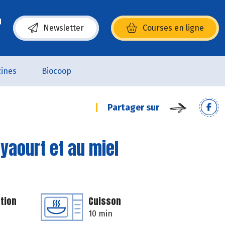
Newsletter
Courses en ligne
(s’ouvre dans une nouvelle fenêtre)
ines
Biocoop
Partager sur
yaourt et au miel
tion
Cuisson
10 min