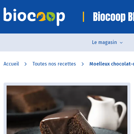
Biocoop B
Le magasin
Accueil
Toutes nos recettes
Moelleux chocolat-c