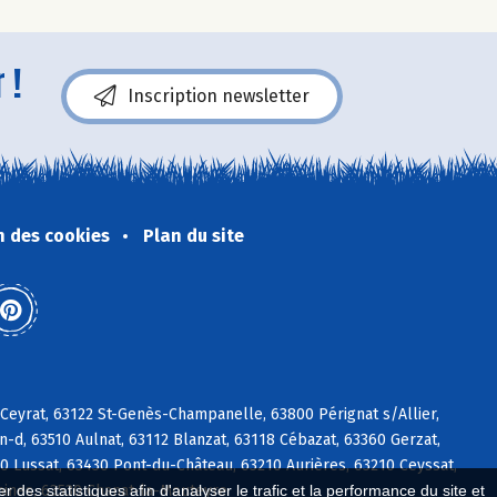
 !
Inscription newsletter
n des cookies
Plan du site
Ceyrat, 63122 St-Genès-Champanelle, 63800 Pérignat s/Allier,
d, 63510 Aulnat, 63112 Blanzat, 63118 Cébazat, 63360 Gerzat,
60 Lussat, 63430 Pont-du-Château, 63210 Aurières, 63210 Ceyssat,
nines, 63530 Chanat-la-Mouteyre
 des statistiques afin d'analyser le trafic et la performance du site et