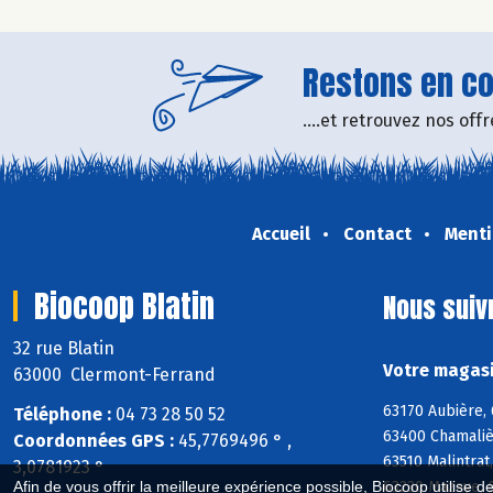
Restons en con
....et retrouvez nos of
Accueil
Contact
Menti
Biocoop Blatin
Nous suiv
32 rue Blatin
Votre magasi
63000 Clermont-Ferrand
63170 Aubière, 
Téléphone :
04 73 28 50 52
63400 Chamaliè
Coordonnées GPS :
45,7769496 ° ,
63510 Malintrat
3,0781923 °
63230 Mazaye, 
Afin de vous offrir la meilleure expérience possible, Biocoop utilise d