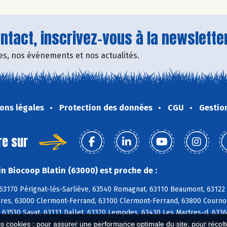
tact, inscrivez-vous à la newsletter
fres, nos événements et nos actualités.
ons légales
Protection des données
CGU
Gestio
re sur
n Biocoop Blatin (63000) est proche de :
63170 Pérignat-lès-Sarliève, 63540 Romagnat, 63110 Beaumont, 63122 
res, 63000 Clermont-Ferrand, 63100 Clermont-Ferrand, 63800 Cournon-
, 63530 Sayat, 63111 Dallet, 63370 Lempdes, 63430 Les Martres-d, 633
63210 Nébouzat, 63210 Olby, 63210 St-Bonnet-près-Orcival, 63210 Ver
es cookies : pour assurer une performance optimale du site, pour récolter