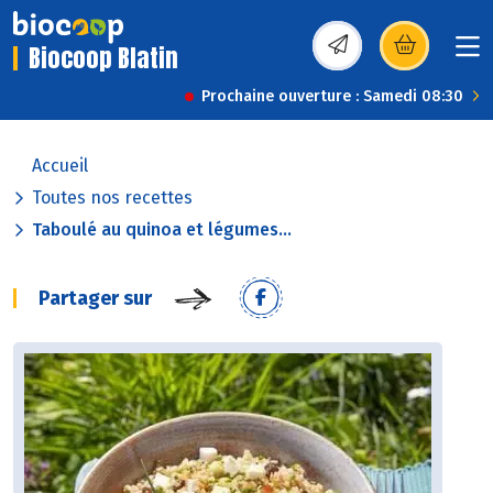
Biocoop Blatin
(s’ouvre dans une nou
Prochaine ouverture : Samedi 08:30
Accueil
Toutes nos recettes
Taboulé au quinoa et légumes...
Partager sur