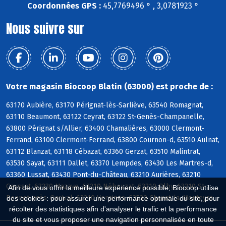
Coordonnées GPS :
45,7769496 ° , 3,0781923 °
Nous suivre sur
Votre magasin Biocoop Blatin (63000) est proche de :
63170 Aubière, 63170 Pérignat-lès-Sarliève, 63540 Romagnat,
63110 Beaumont, 63122 Ceyrat, 63122 St-Genès-Champanelle,
63800 Pérignat s/Allier, 63400 Chamalières, 63000 Clermont-
Ferrand, 63100 Clermont-Ferrand, 63800 Cournon-d, 63510 Aulnat,
63112 Blanzat, 63118 Cébazat, 63360 Gerzat, 63510 Malintrat,
63530 Sayat, 63111 Dallet, 63370 Lempdes, 63430 Les Martres-d,
63360 Lussat, 63430 Pont-du-Château, 63210 Aurières, 63210
Ceyssat, 63230 Mazaye, 63210 Nébouzat, 63210 Olby, 63210 St-
Afin de vous offrir la meilleure expérience possible, Biocoop utilise
Bonnet-près-Orcival, 63210 Vernines, 63530 Chanat-la-Mouteyre
des cookies : pour assurer une performance optimale du site, pour
récolter des statistiques afin d'analyser le trafic et la performance
du site et vous proposer une navigation personnalisée en toute