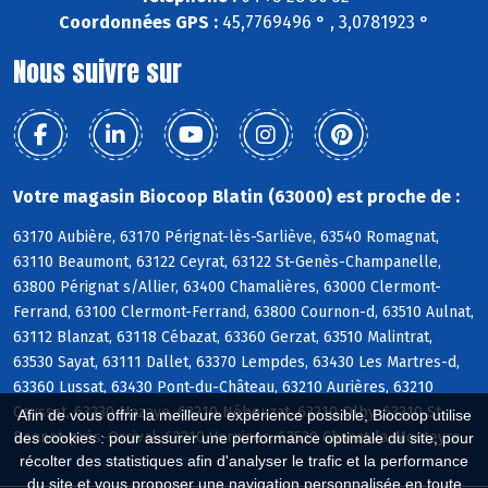
Coordonnées GPS :
45,7769496 ° , 3,0781923 °
Nous suivre sur
Votre magasin Biocoop Blatin (63000) est proche de :
63170 Aubière, 63170 Pérignat-lès-Sarliève, 63540 Romagnat,
63110 Beaumont, 63122 Ceyrat, 63122 St-Genès-Champanelle,
63800 Pérignat s/Allier, 63400 Chamalières, 63000 Clermont-
Ferrand, 63100 Clermont-Ferrand, 63800 Cournon-d, 63510 Aulnat,
63112 Blanzat, 63118 Cébazat, 63360 Gerzat, 63510 Malintrat,
63530 Sayat, 63111 Dallet, 63370 Lempdes, 63430 Les Martres-d,
63360 Lussat, 63430 Pont-du-Château, 63210 Aurières, 63210
Ceyssat, 63230 Mazaye, 63210 Nébouzat, 63210 Olby, 63210 St-
Afin de vous offrir la meilleure expérience possible, Biocoop utilise
Bonnet-près-Orcival, 63210 Vernines, 63530 Chanat-la-Mouteyre
des cookies : pour assurer une performance optimale du site, pour
récolter des statistiques afin d'analyser le trafic et la performance
du site et vous proposer une navigation personnalisée en toute