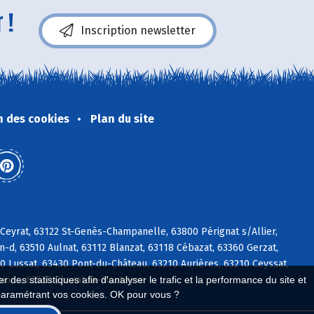
 !
Inscription newsletter
n des cookies
Plan du site
Ceyrat, 63122 St-Genès-Champanelle, 63800 Pérignat s/Allier,
d, 63510 Aulnat, 63112 Blanzat, 63118 Cébazat, 63360 Gerzat,
60 Lussat, 63430 Pont-du-Château, 63210 Aurières, 63210 Ceyssat,
nines, 63530 Chanat-la-Mouteyre
 des statistiques afin d'analyser le trafic et la performance du site et
paramétrant vos cookies. OK pour vous ?