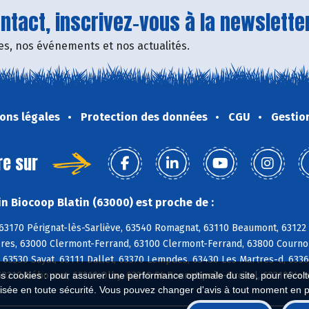
tact, inscrivez-vous à la newsletter
fres, nos événements et nos actualités.
ons légales
Protection des données
CGU
Gestio
re sur
n Biocoop Blatin (63000) est proche de :
63170 Pérignat-lès-Sarliève, 63540 Romagnat, 63110 Beaumont, 63122 
res, 63000 Clermont-Ferrand, 63100 Clermont-Ferrand, 63800 Cournon-
, 63530 Sayat, 63111 Dallet, 63370 Lempdes, 63430 Les Martres-d, 633
63210 Nébouzat, 63210 Olby, 63210 St-Bonnet-près-Orcival, 63210 Ver
es cookies : pour assurer une performance optimale du site, pour récolter
isée en toute sécurité. Vous pouvez changer d'avis à tout moment en 