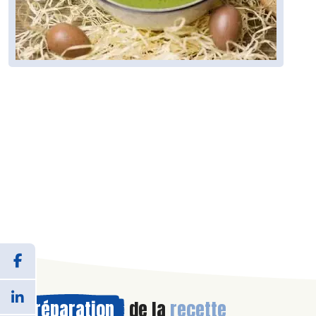
Préparation
de la
recette