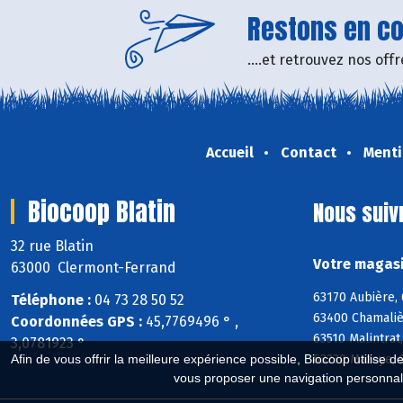
Restons en con
....et retrouvez nos of
Accueil
Contact
Menti
Biocoop Blatin
Nous suiv
32 rue Blatin
Votre magasi
63000 Clermont-Ferrand
63170 Aubière, 
Téléphone :
04 73 28 50 52
63400 Chamaliè
Coordonnées GPS :
45,7769496 ° ,
63510 Malintrat
3,0781923 °
63230 Mazaye, 
Afin de vous offrir la meilleure expérience possible, Biocoop utilise d
vous proposer une navigation personnal