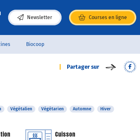
Newsletter
Courses en ligne
(s’ouvre dans une nouvelle fenêtre)
ines
Biocoop
Partager sur
n
Végétalien
Végétarien
Automne
Hiver
tion
Cuisson