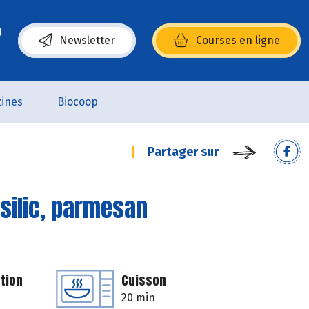
Newsletter
Courses en ligne
(s’ouvre dans une nouvelle fenêtre)
ines
Biocoop
Partager sur
silic, parmesan
tion
Cuisson
20 min