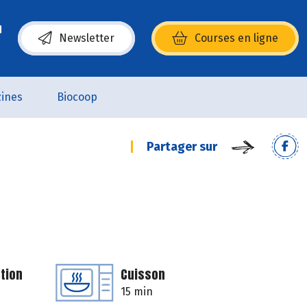
Newsletter
Courses en ligne
(s’ouvre dans une nouvelle fenêtre)
ines
Biocoop
Partager sur
tion
Cuisson
15 min