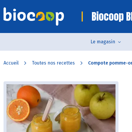
Biocoop B
Le magasin
Accueil
Toutes nos recettes
Compote pomme-o