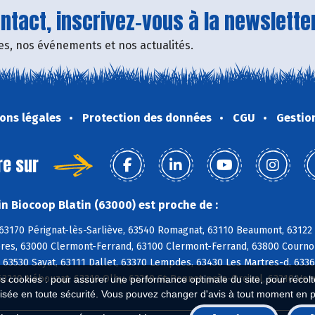
tact, inscrivez-vous à la newsletter
fres, nos événements et nos actualités.
ons légales
Protection des données
CGU
Gestio
re sur
n Biocoop Blatin (63000) est proche de :
63170 Pérignat-lès-Sarliève, 63540 Romagnat, 63110 Beaumont, 63122 
res, 63000 Clermont-Ferrand, 63100 Clermont-Ferrand, 63800 Cournon-
, 63530 Sayat, 63111 Dallet, 63370 Lempdes, 63430 Les Martres-d, 633
63210 Nébouzat, 63210 Olby, 63210 St-Bonnet-près-Orcival, 63210 Ver
es cookies : pour assurer une performance optimale du site, pour récolter
isée en toute sécurité. Vous pouvez changer d'avis à tout moment en 