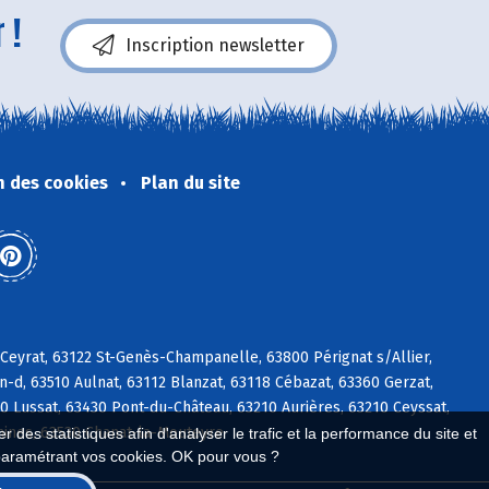
 !
Inscription newsletter
n des cookies
Plan du site
Ceyrat, 63122 St-Genès-Champanelle, 63800 Pérignat s/Allier,
d, 63510 Aulnat, 63112 Blanzat, 63118 Cébazat, 63360 Gerzat,
60 Lussat, 63430 Pont-du-Château, 63210 Aurières, 63210 Ceyssat,
nines, 63530 Chanat-la-Mouteyre
 des statistiques afin d'analyser le trafic et la performance du site et
paramétrant vos cookies. OK pour vous ?