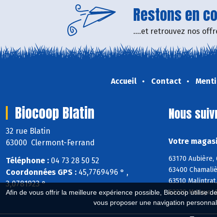
Restons en con
....et retrouvez nos of
Accueil
Contact
Menti
Biocoop Blatin
Nous suiv
32 rue Blatin
Votre magasi
63000 Clermont-Ferrand
63170 Aubière, 
Téléphone :
04 73 28 50 52
63400 Chamaliè
Coordonnées GPS :
45,7769496 ° ,
63510 Malintrat
3,0781923 °
63230 Mazaye, 
Afin de vous offrir la meilleure expérience possible, Biocoop utilise d
vous proposer une navigation personnal