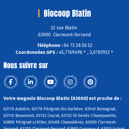
Biocoop Blatin
32 rue Blatin
63000 Clermont-Ferrand
Téléphone :
04 73 28 50 52
Coordonnées GPS :
45,7769496 ° , 3,0781923 °
Nous suivre sur
Votre magasin Biocoop Blatin (63000) est proche de :
63170 Aubière, 63170 Pérignat-lès-Sarliève, 63540 Romagnat,
63110 Beaumont, 63122 Ceyrat, 63122 St-Genès-Champanelle,
63800 Pérignat s/Allier, 63400 Chamalières, 63000 Clermont-
Ferrand, 63100 Clermont-Ferrand, 63800 Cournon-d, 63510 Aulnat,