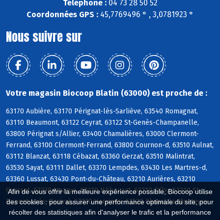
Téléphone :
04 73 28 50 52
Coordonnées GPS :
45,7769496 ° , 3,0781923 °
Nous suivre sur
Votre magasin Biocoop Blatin (63000) est proche de :
63170 Aubière, 63170 Pérignat-lès-Sarliève, 63540 Romagnat,
63110 Beaumont, 63122 Ceyrat, 63122 St-Genès-Champanelle,
63800 Pérignat s/Allier, 63400 Chamalières, 63000 Clermont-
Ferrand, 63100 Clermont-Ferrand, 63800 Cournon-d, 63510 Aulnat,
63112 Blanzat, 63118 Cébazat, 63360 Gerzat, 63510 Malintrat,
63530 Sayat, 63111 Dallet, 63370 Lempdes, 63430 Les Martres-d,
63360 Lussat, 63430 Pont-du-Château, 63210 Aurières, 63210
Ceyssat, 63230 Mazaye, 63210 Nébouzat, 63210 Olby, 63210 St-
Afin de vous offrir la meilleure expérience possible, Biocoop utilise
Bonnet-près-Orcival, 63210 Vernines, 63530 Chanat-la-Mouteyre
des cookies : pour assurer une performance optimale du site, pour
récolter des statistiques afin d'analyser le trafic et la performance