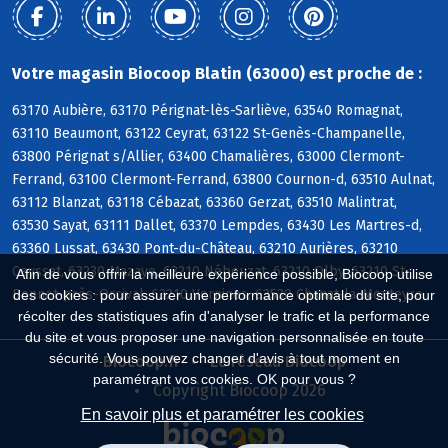
Votre magasin Biocoop Blatin (63000) est proche de :
63170 Aubière, 63170 Pérignat-lès-Sarliève, 63540 Romagnat,
63110 Beaumont, 63122 Ceyrat, 63122 St-Genès-Champanelle,
63800 Pérignat s/Allier, 63400 Chamalières, 63000 Clermont-
Ferrand, 63100 Clermont-Ferrand, 63800 Cournon-d, 63510 Aulnat,
63112 Blanzat, 63118 Cébazat, 63360 Gerzat, 63510 Malintrat,
63530 Sayat, 63111 Dallet, 63370 Lempdes, 63430 Les Martres-d,
63360 Lussat, 63430 Pont-du-Château, 63210 Aurières, 63210
Ceyssat, 63230 Mazaye, 63210 Nébouzat, 63210 Olby, 63210 St-
Afin de vous offrir la meilleure expérience possible, Biocoop utilise
Bonnet-près-Orcival, 63210 Vernines, 63530 Chanat-la-Mouteyre
des cookies : pour assurer une performance optimale du site, pour
récolter des statistiques afin d'analyser le trafic et la performance
du site et vous proposer une navigation personnalisée en toute
sécurité. Vous pouvez changer d'avis à tout moment en
Biocoop.fr
Le réseau Biocoop
paramétrant vos cookies. OK pour vous ?
Copyright Biocoop 2026
En savoir plus et paramétrer les cookies