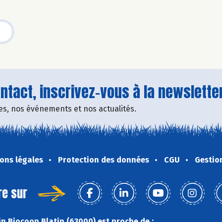
tact, inscrivez-vous à la newsletter
fres, nos événements et nos actualités.
ons légales
Protection des données
CGU
Gestio
re sur
n Biocoop Blatin (63000) est proche de :