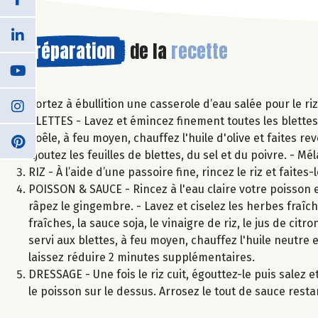
Préparation
de la
recette
Portez à ébullition une casserole d’eau salée pour le ri
BLETTES - Lavez et émincez finement toutes les blettes, 
poêle, à feu moyen, chauffez l'huile d'olive et faites rev
Ajoutez les feuilles de blettes, du sel et du poivre. - 
RIZ - À l’aide d’une passoire fine, rincez le riz et faite
POISSON & SAUCE - Rincez à l'eau claire votre poisson et
râpez le gingembre. - Lavez et ciselez les herbes fraîc
fraîches, la sauce soja, le vinaigre de riz, le jus de cit
servi aux blettes, à feu moyen, chauffez l'huile neutre e
laissez réduire 2 minutes supplémentaires.
DRESSAGE - Une fois le riz cuit, égouttez-le puis salez 
le poisson sur le dessus. Arrosez le tout de sauce rest