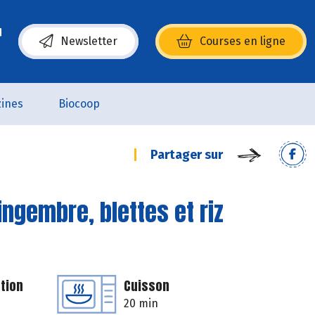
Newsletter
Courses en ligne
(s’ouvre dans une nouvelle fenêtre)
ines
Biocoop
Partager sur
ingembre, blettes et riz
tion
Cuisson
20 min