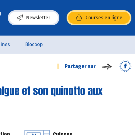
Newsletter
Courses en ligne
(s’ouvre dans une nouvelle fenêtre)
ines
Biocoop
Partager sur
algue et son quinotto aux
tion
Cuisson