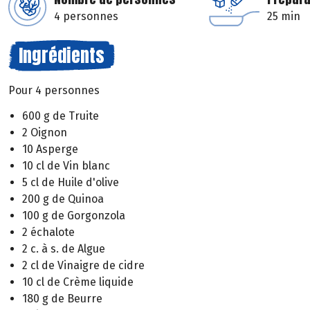
4 personnes
25 min
Ingrédients
Pour 4 personnes
600 g de Truite
2 Oignon
10 Asperge
10 cl de Vin blanc
5 cl de Huile d'olive
200 g de Quinoa
100 g de Gorgonzola
2 échalote
2 c. à s. de Algue
2 cl de Vinaigre de cidre
10 cl de Crème liquide
180 g de Beurre