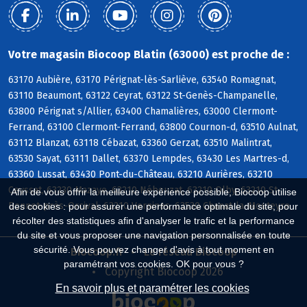
Votre magasin Biocoop Blatin (63000) est proche de :
63170 Aubière, 63170 Pérignat-lès-Sarliève, 63540 Romagnat,
63110 Beaumont, 63122 Ceyrat, 63122 St-Genès-Champanelle,
63800 Pérignat s/Allier, 63400 Chamalières, 63000 Clermont-
Ferrand, 63100 Clermont-Ferrand, 63800 Cournon-d, 63510 Aulnat,
63112 Blanzat, 63118 Cébazat, 63360 Gerzat, 63510 Malintrat,
63530 Sayat, 63111 Dallet, 63370 Lempdes, 63430 Les Martres-d,
63360 Lussat, 63430 Pont-du-Château, 63210 Aurières, 63210
Ceyssat, 63230 Mazaye, 63210 Nébouzat, 63210 Olby, 63210 St-
Afin de vous offrir la meilleure expérience possible, Biocoop utilise
Bonnet-près-Orcival, 63210 Vernines, 63530 Chanat-la-Mouteyre
des cookies : pour assurer une performance optimale du site, pour
récolter des statistiques afin d'analyser le trafic et la performance
du site et vous proposer une navigation personnalisée en toute
sécurité. Vous pouvez changer d'avis à tout moment en
Biocoop.fr
Le réseau Biocoop
paramétrant vos cookies. OK pour vous ?
Copyright Biocoop 2026
En savoir plus et paramétrer les cookies