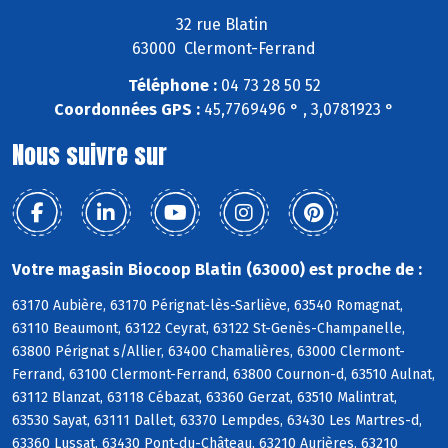
32 rue Blatin
63000 Clermont-Ferrand
Téléphone :
04 73 28 50 52
Coordonnées GPS :
45,7769496 ° , 3,0781923 °
Nous suivre sur
Votre magasin Biocoop Blatin (63000) est proche de :
63170 Aubière, 63170 Pérignat-lès-Sarliève, 63540 Romagnat,
63110 Beaumont, 63122 Ceyrat, 63122 St-Genès-Champanelle,
63800 Pérignat s/Allier, 63400 Chamalières, 63000 Clermont-
Ferrand, 63100 Clermont-Ferrand, 63800 Cournon-d, 63510 Aulnat,
63112 Blanzat, 63118 Cébazat, 63360 Gerzat, 63510 Malintrat,
63530 Sayat, 63111 Dallet, 63370 Lempdes, 63430 Les Martres-d,
63360 Lussat, 63430 Pont-du-Château, 63210 Aurières, 63210