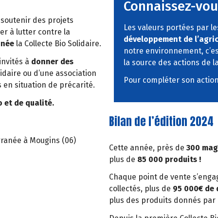
Connaissez-vou
soutenir des projets
Les valeurs portées par l
er à lutter contre la
développement de l’agric
nnée
la Collecte Bio Solidaire.
notre environnement, c’est
invités à
donner des
la source des actions de l
lidaire ou d’une association
Pour compléter son action,
n situation de précarité.
o et de qualité.
Bilan de l’édition 2024
rranée à Mougins (06)
Cette année,
près de
300 mag
plus de
85 000 produits !
Chaque point de vente s’engag
collectés, plus de
95 000€ de 
plus des produits donnés par 