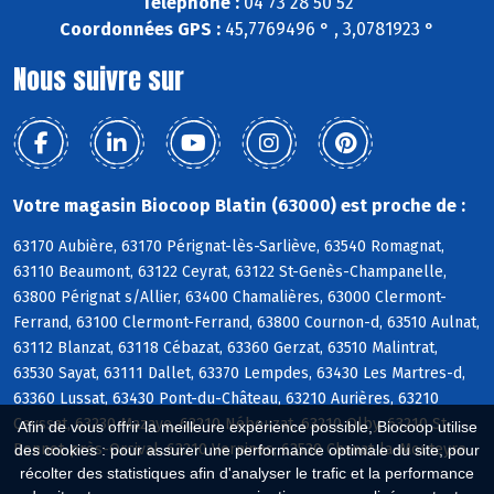
Téléphone :
04 73 28 50 52
Coordonnées GPS :
45,7769496 ° , 3,0781923 °
Nous suivre sur
Votre magasin Biocoop Blatin (63000) est proche de :
63170 Aubière, 63170 Pérignat-lès-Sarliève, 63540 Romagnat,
63110 Beaumont, 63122 Ceyrat, 63122 St-Genès-Champanelle,
63800 Pérignat s/Allier, 63400 Chamalières, 63000 Clermont-
Ferrand, 63100 Clermont-Ferrand, 63800 Cournon-d, 63510 Aulnat,
63112 Blanzat, 63118 Cébazat, 63360 Gerzat, 63510 Malintrat,
63530 Sayat, 63111 Dallet, 63370 Lempdes, 63430 Les Martres-d,
63360 Lussat, 63430 Pont-du-Château, 63210 Aurières, 63210
Ceyssat, 63230 Mazaye, 63210 Nébouzat, 63210 Olby, 63210 St-
Afin de vous offrir la meilleure expérience possible, Biocoop utilise
Bonnet-près-Orcival, 63210 Vernines, 63530 Chanat-la-Mouteyre
des cookies : pour assurer une performance optimale du site, pour
récolter des statistiques afin d'analyser le trafic et la performance