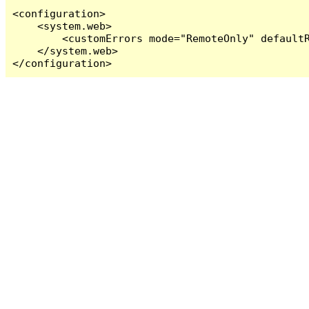
<configuration>

    <system.web>

        <customErrors mode="RemoteOnly" defaultR
    </system.web>

</configuration>