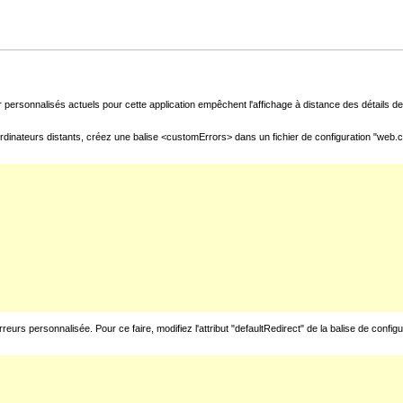
 personnalisés actuels pour cette application empêchent l'affichage à distance des détails de 
rdinateurs distants, créez une balise <customErrors> dans un fichier de configuration "web.con
urs personnalisée. Pour ce faire, modifiez l'attribut "defaultRedirect" de la balise de config