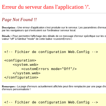
Erreur du serveur dans l'application '/'.
Page Not Found !!
Description :
Une erreur d'application s'est produite sur le serveur. Les paramètres d'erreur
par les navigateurs qui s'exécutent sur l'ordinateur serveur local.
Détails =
Pour permettre l'affichage des détails de ce message d'erreur spécifique sur les o
valeur "off" à l'attribut "mode" de cette balise <customErrors>.
<!-- Fichier de configuration Web.Config -->

<configuration>

    <system.web>

        <customErrors mode="Off"/>

    </system.web>

</configuration>
Remarques :
La page d'erreurs actuellement affichée peut être remplacée par une page d'erre
d'erreurs personnalisée !
<!-- Fichier de configuration Web.Config -->
