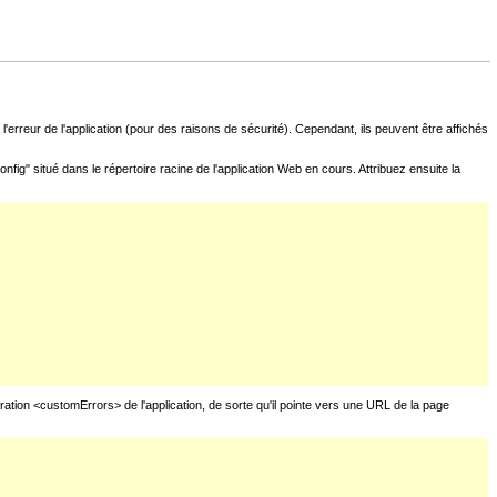
l'erreur de l'application (pour des raisons de sécurité). Cependant, ils peuvent être affichés
fig" situé dans le répertoire racine de l'application Web en cours. Attribuez ensuite la
uration <customErrors> de l'application, de sorte qu'il pointe vers une URL de la page